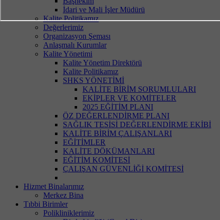
Başhekim
İdari ve Mali İşler Müdürü
Kalite Politikamız
Değerlerimiz
Organizasyon Şeması
Anlaşmalı Kurumlar
Kalite Yönetimi
Kalite Yönetim Direktörü
Kalite Politikamız
SHKS YÖNETİMİ
KALİTE BİRİM SORUMLULARI
EKİPLER VE KOMİTELER
2025 EĞİTİM PLANI
ÖZ DEĞERLENDİRME PLANI
SAĞLIK TESİSİ DEĞERLENDİRME EKİBİ
KALİTE BİRİM ÇALIŞANLARI
EĞİTİMLER
KALİTE DÖKÜMANLARI
EĞİTİM KOMİTESİ
ÇALIŞAN GÜVENLİĞİ KOMİTESİ
Hizmet Binalarımız
Merkez Bina
Tıbbi Birimler
Polikliniklerimiz