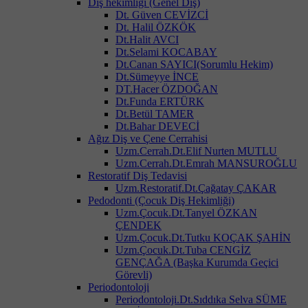
Diş hekimliği (Genel Diş)
Dt. Güven CEVİZCİ
Dt. Halil ÖZKÖK
Dt.Halit AVCI
Dt.Selami KOCABAY
Dt.Canan SAYICI(Sorumlu Hekim)
Dt.Sümeyye İNCE
DT.Hacer ÖZDOĞAN
Dt.Funda ERTÜRK
Dt.Betül TAMER
Dt.Bahar DEVECİ
Ağız Diş ve Çene Cerrahisi
Uzm.Cerrah.Dt.Elif Nurten MUTLU
Uzm.Cerrah.Dt.Emrah MANSUROĞLU
Restoratif Diş Tedavisi
Uzm.Restoratif.Dt.Çağatay ÇAKAR
Pedodonti (Çocuk Diş Hekimliği)
Uzm.Çocuk.Dt.Tanyel ÖZKAN
ÇENDEK
Uzm.Çocuk.Dt.Tutku KOÇAK ŞAHİN
Uzm.Çocuk.Dt.Tuba CENGİZ
GENÇAĞA (Başka Kurumda Geçici
Görevli)
Periodontoloji
Periodontoloji.Dt.Sıddıka Selva SÜME