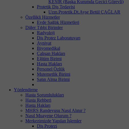
KEŞİR (Başka Kurumda Geçici Görevli)
Protetik Diş Tedavisi
Uzm.Protetik.Dt.Ayşe Betül ÇAĞLAR
Özellikli Hizmetler
Evde Sağlık Hizmetleri
Diğer Tıbbi Birimler
Radyoloji
Diş Protez Laboratuvarı
Ayniyat
Biyomedikal
Çalışan Hakları
Eğitim Birimi
Hasta Hakları
Personel Özlük
Mutemetlik Birimi
Satın Alma Birimi
Yönlendirme
Hasta Sorumlulukları
Hasta Rehberi
Hasta Hakları
MHRS Randevusu Nasıl Alınır ?
Nasıl Muayene Olurum ?
Merkezimizde Yapılan İşlemler
Diş Protezi