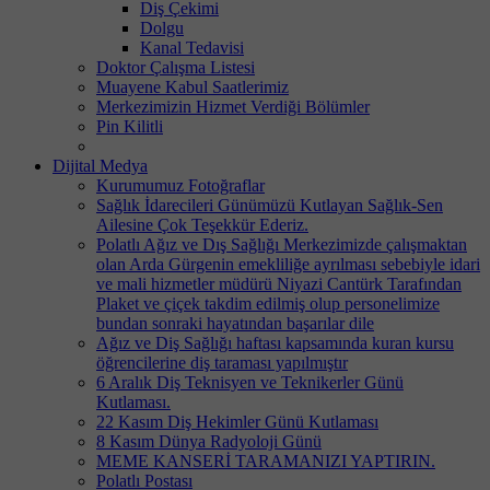
Diş Çekimi
Dolgu
Kanal Tedavisi
Doktor Çalışma Listesi
Muayene Kabul Saatlerimiz
Merkezimizin Hizmet Verdiği Bölümler
Pin Kilitli
Dijital Medya
Kurumumuz Fotoğraflar
Sağlık İdarecileri Günümüzü Kutlayan Sağlık-Sen
Ailesine Çok Teşekkür Ederiz.
Polatlı Ağız ve Dış Sağlığı Merkezimizde çalışmaktan
olan Arda Gürgenin emekliliğe ayrılması sebebiyle idari
ve mali hizmetler müdürü Niyazi Cantürk Tarafından
Plaket ve çiçek takdim edilmiş olup personelimize
bundan sonraki hayatından başarılar dile
Ağız ve Diş Sağlığı haftası kapsamında kuran kursu
öğrencilerine diş taraması yapılmıştır
6 Aralık Diş Teknisyen ve Teknikerler Günü
Kutlaması.
22 Kasım Diş Hekimler Günü Kutlaması
8 Kasım Dünya Radyoloji Günü
MEME KANSERİ TARAMANIZI YAPTIRIN.
Polatlı Postası